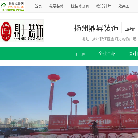
首页
我要装修
找装修公司
找设计师
效果图
扬州鼎昇装饰
口碑值 :
地址 : 扬州邗江区金阳光购物广场(
首 页
企业介绍
设计