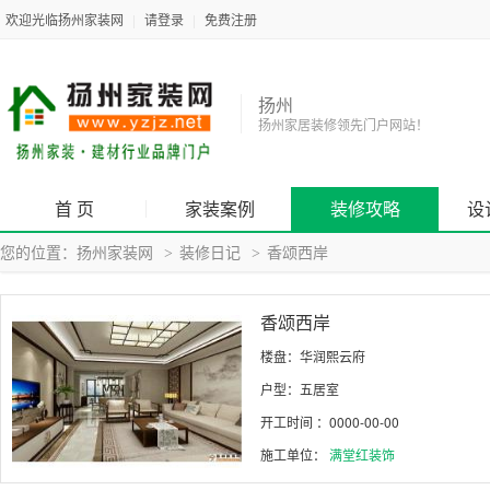
欢迎光临扬州家装网
|
请登录
|
免费注册
扬州
扬州家居装修领先门户网站！
首 页
家装案例
装修攻略
设
您的位置：
扬州家装网
装修日记
香颂西岸
>
>
香颂西岸
楼盘：华润熙云府
户型：五居室
开工时间 ：0000-00-00
施工单位：
满堂红装饰