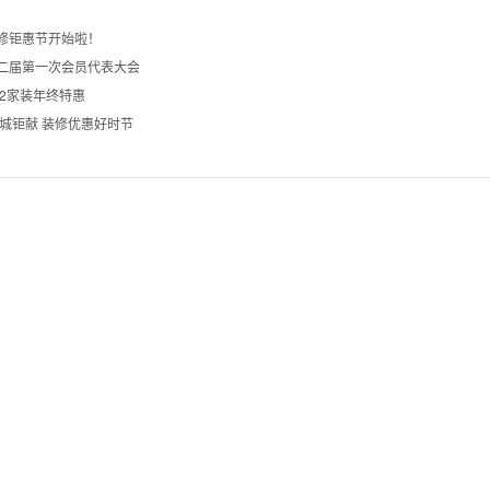
修钜惠节开始啦！
二届第一次会员代表大会
2家装年终特惠
城钜献 装修优惠好时节