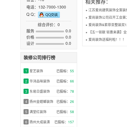
相关推荐：
电话：132-7000-1300
江苏爱尚建筑装饰全案装
Q Q：
爱尚装饰公司召开工会第
综合评价：0
爱尚装饰&索菲亚整装双1
服务
0.0
【五一钜献 钜惠来袭】全
价格
0.0
爱尚装饰送福利啦！！！
设计
0.0
装修公司排行榜
1
星艺装饰
已投标：
55
2
华浔品味装饰
已投标：
66
3
东易日盛装饰
已投标：
78
4
扬州金螳螂装饰
已投标：
26
5
满堂红装饰
已投标：
58
6
扬州大成装潢
已投标：
157