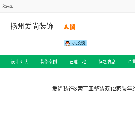
效果图
扬州爱尚装饰
132-7000-1300
设计团队
装修案例
在建工地
优惠信息
企
爱尚装饰&索菲亚整装双12家装年