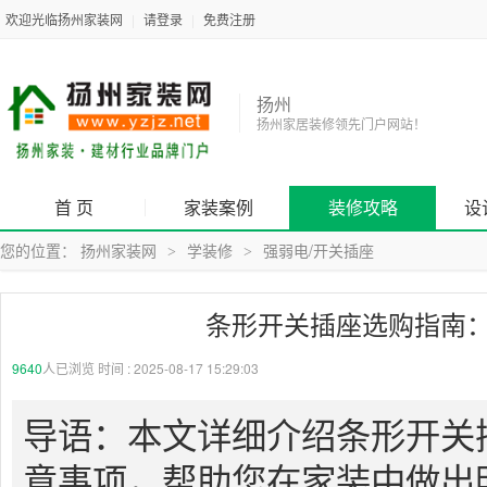
欢迎光临扬州家装网
|
请登录
|
免费注册
扬州
扬州家居装修领先门户网站！
首 页
家装案例
装修攻略
设
您的位置：
扬州家装网
学装修
强弱电/开关插座
>
>
条形开关插座选购指南
9640
人已浏览 时间 :
2025-08-17 15:29:03
导语：本文详细介绍条形开关
意事项，帮助您在家装中做出