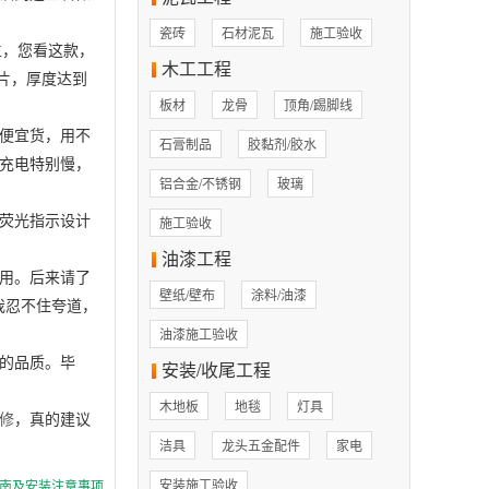
瓷砖
石材泥瓦
施工验收
生，您看这款，
木工工程
片，厚度达到
板材
龙骨
顶角/踢脚线
便宜货，用不
石膏制品
胶黏剂/胶水
充电特别慢，
铝合金/不锈钢
玻璃
荧光指示设计
施工验收
油漆工程
用。后来请了
壁纸/壁布
涂料/油漆
我忍不住夸道，
油漆施工验收
的品质。毕
安装/收尾工程
木地板
地毯
灯具
修
，真的建议
洁具
龙头五金配件
家电
安装施工验收
指南及安装注意事项