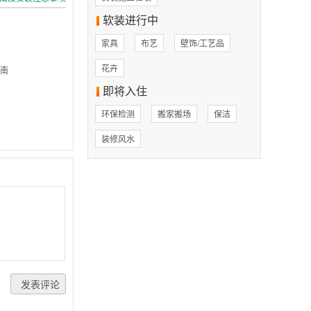
软装进行中
家具
布艺
壁饰/工艺品
花卉
南
即将入住
环保检测
搬家搬场
保洁
装修风水