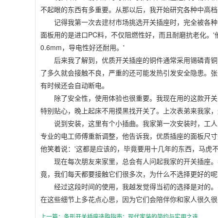
不起眼的东西有多重要。从那以后，我开始研究各种中高档
记得我第一次去
建材
市场挑选开关插座时，完全被各种
面板用的是进口PC料，不仅阻燃性好，而且耐磨抗老化。
0.6mm，导电性好还耐用。'
后来我了解到，优质开关插座的铜件通常采用锡磷青铜
了多久就会接触不良，严重的还可能发热引发安全隐患。张
有时候还会自动断电。
除了安全性，使用体验也很重要。我现在用的这款开关
特别贴心，晚上起床不用摸黑找开关了。上次表弟来我家，
说到安装，这里有个小插曲。我家第一次安装时，工人
专业的电工师傅重新调整，他告诉我，优质插座的面板尺寸
他笑着说：'这都是应该的，毕竟要用十几年的东西，马虎不
现在每次朋友来家里，总会有人问起我家的开关插座。
竟，我们每天都要接触它们很多次，为什么不选择更好的呢
经过这段时间的使用，我越发觉得当初的选择是对的。
在这些细节上多花点心思，因为它们会陪伴你和家人很久很
上一篇：条形开关插座选购指南：现代家装的简约与实用之选