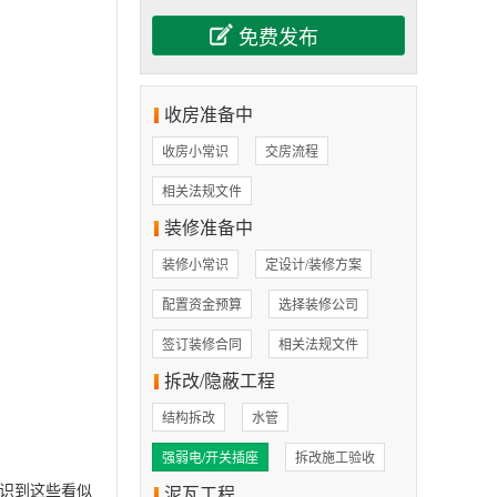
收房准备中
收房小常识
交房流程
相关法规文件
装修准备中
装修小常识
定设计/装修方案
配置资金预算
选择装修公司
签订装修合同
相关法规文件
拆改/隐蔽工程
结构拆改
水管
强弱电/开关插座
拆改施工验收
识到这些看似
泥瓦工程