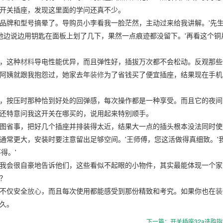
开关插座，发现这里面的学问还真不少。
品牌和型号搞晕了。导购员小李看我一脸茫然，主动过来给我讲解。'先
'他边说边用钥匙在面板上划了几下，果然一点痕迹都没留下。'再看这个铜
，这种
材料
导电性能优异，而且弹性好，插拔万次都不会松动。反观那些
阿姨就跟我抱怨过，她家去年
装修
为了省钱买了便宜插座，结果现在手机
，按压时那种恰到好处的回弹感，每次操作都是一种享受。而且它的夜间
还特意问我这开关在哪买的，说用起来特别顺手。
图省事，把好几个插座并排装得太近，结果大一点的插头根本没法同时使
通常更大，安装时要注意留出足够空间。'王师傅，您这活做得真细致。'
得。'
我会很自豪地告诉他们，这些看似不起眼的小物件，其实最能体现一个家
？
不仅安全
放心
，而且每次使用都能感受到那份精致和考究。如果你也在
装
久。
下一篇：开关插座32a选购