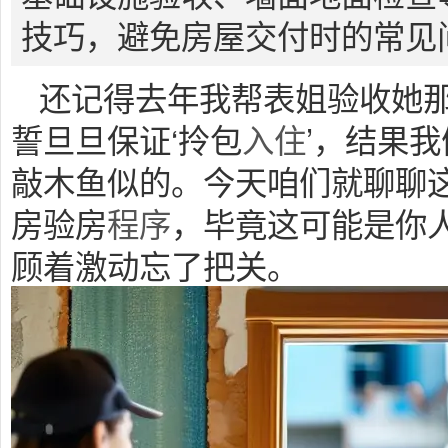
技巧，避免房屋交付时的常见
还记得去年我帮表姐验收她
誓旦旦保证‘拎包
入住
’，结果
敲木鱼似的。今天咱们就聊聊
房验房
程序
，毕竟这可能是你
顾着激动忘了把关。