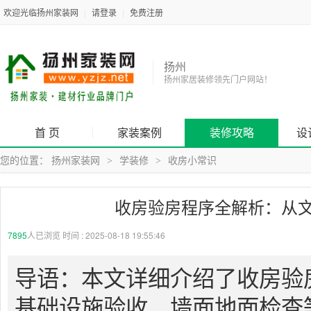
欢迎光临扬州家装网
|
请登录
|
免费注册
扬州
扬州家居装修领先门户网站！
首 页
家装案例
装修攻略
设
您的位置：
扬州家装网
学装修
收房小常识
>
>
收房验房程序全解析：从
7895
人已浏览 时间 :
2025-08-18 19:55:46
导语：本文详细介绍了收房验
基础设施验收、墙面地面检查