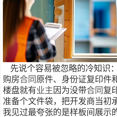
先说个容易被忽略的冷知识：
购房
合同
原件、身份证复印件
楼盘就有
业主
因为没带
合同
复
准备个文件袋，把开发商当初
我见过最夸张的是样板间展示