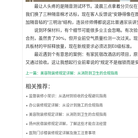
最让人头疼的是隔音测试环节。凌晨三点拿着分贝仪在
我们换了三种隔音棉才达标，现在客人反馈说"安静得像在
加隔音毡的"三明治"结构，连
装修
师傅都说这比普通
家装
讲
说到环保
材料
，有个细节可能很多
业主
会忽略。有次验
合剂，虽然贵了30%，但开业前空气质量
检测
一次过关。现
具
板材的
甲醛
释放量，现在新规
要求
必须达到E0级标准。
最近遇到个有意思的案例：有家民宿改酒店的项目，原
又通过验收。这让我想起行业前辈说的"规定不是枷锁而是
上一篇：美容院装修规定详解：从消防到卫生的合规指南
相关推荐：
监督装修小常识：从选材到验收的全程避坑指南
办公装修规定详解：从设计到施工的合规指南
美容院装修规定详解：从消防到卫生的合规指南
扬州民宿装修规定详解，了解这些才能合法经营
医院门诊楼装修规定详解及施工注意事项