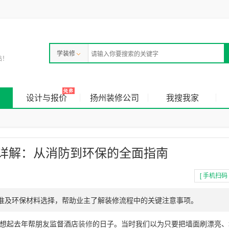
学装修
站！
设计与报价
扬州装修公司
我搜我家
详解：从消防到环保的全面指南
[ 手机扫码 
准及环保材料选择，帮助业主了解装修流程中的关键注意事项。
想起去年帮朋友监督酒店
装修
的日子。当时我们以为只要把墙面刷漂亮、