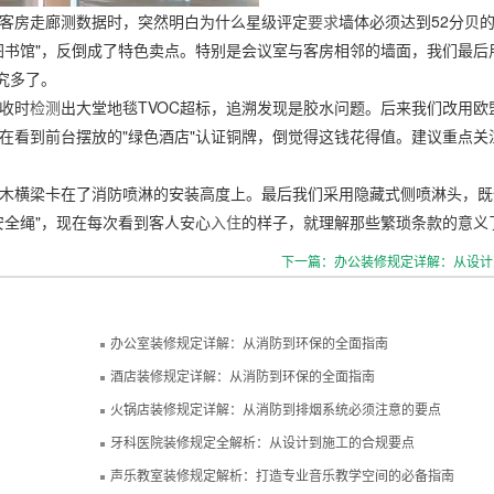
客房走廊测数据时，突然明白为什么星级评定
要求
墙体必须达到52分贝
图书馆"，反倒成了特色卖点。特别是会议室与客房相邻的墙面，我们最后
究多了。
收时
检测
出大堂地毯TVOC超标，追溯发现是胶水问题。后来我们改用欧
在看到前台摆放的"绿色酒店"认证铜牌，倒觉得这钱花得值。建议重点关
木横梁卡在了消防喷淋的安装高度上。最后我们采用隐藏式侧喷淋头，既
安全绳"，现在每次看到客人安心
入住
的样子，就理解那些繁琐条款的意义
下一篇：办公装修规定详解：从设计
办公室装修规定详解：从消防到环保的全面指南
酒店装修规定详解：从消防到环保的全面指南
火锅店装修规定详解：从消防到排烟系统必须注意的要点
牙科医院装修规定全解析：从设计到施工的合规要点
声乐教室装修规定解析：打造专业音乐教学空间的必备指南