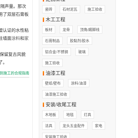
的隔声量。那次
瓷砖
石材泥瓦
施工验收
用了双层石膏板
木工工程
盟认证的水性粘
板材
龙骨
顶角/踢脚线
注墙面
涂料
和
家
石膏制品
胶黏剂/胶水
铝合金/不锈钢
玻璃
保留复古风貌
了。
施工验收
油漆工程
到施工的合规指南
壁纸/壁布
涂料/油漆
油漆施工验收
安装/收尾工程
木地板
地毯
灯具
洁具
龙头五金配件
家电
安装施工验收