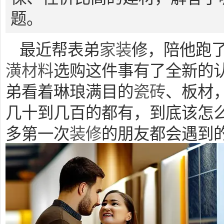
题。
最近帮表弟
家装
修，陪他跑
潢
材料
选购这件事有了全新的
弟看着琳琅满目的
瓷砖
、板材
几十到几百的都有，到底该怎么
多第一次
装修
的朋友都会遇到