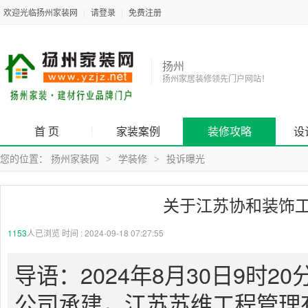
欢迎光临扬州家装网
|
请登录
|
免费注册
扬州
扬州家居装修领先门户网站！
首 页
家装案例
装修攻略
设
您的位置：
扬州家装网
学装修
投诉曝光
>
>
关于江苏协和装饰
1153
人已浏览 时间 :
2024-09-18 07:27:55
导语：2024年8月30日9时
公司承建，江苏苏维工程管理有