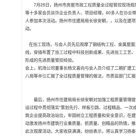
7月25日，扬州市房屋市政
工程
质量全过程管控现场观
等十多家会员
装饰
企业负责人、项目经理，60多人在
协会
人参加本次活动。扬州市住建局局长徐安朝，，以及在建项
动。
在
施工
现场，与会人员先后观摩了钢结构
工程
、金属屋面
线，穿插布置了
施工
过程中科技创新成果、先进
施工
工艺、
形成的先进质量管控经验。
会上，机场公司董事长杨文喜向与会人员介绍了二期扩建工
八局等
单位
汇报了全过程质量管理的做法，市质监部门汇报
最后，扬州市住建局局长徐安朝对加强工程质量管理提
设过程中贯彻落实“策划先行、样板引路、过程精品、一次
筑企业提高政治站位，牢固树立工程质量和安全意识，在建
动激发扬州市建筑行业重质量、抓质量、创精品的热情，推
此次观摩活动，大家收获满满，纷纷表示，将认真学习扬泰