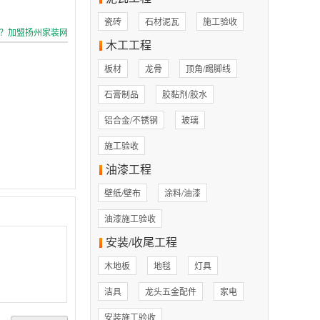
瓷砖
石材泥瓦
施工验收
？加盟扬州家装网
木工工程
板材
龙骨
顶角/踢脚线
石膏制品
胶黏剂/胶水
铝合金/不锈钢
玻璃
施工验收
油漆工程
壁纸/壁布
涂料/油漆
油漆施工验收
安装/收尾工程
木地板
地毯
灯具
洁具
龙头五金配件
家电
安装施工验收