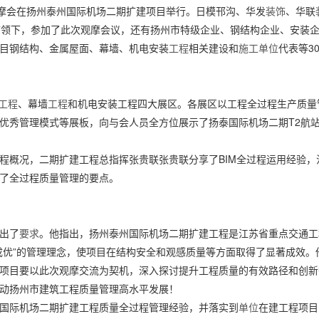
摩会在扬州泰州国际机场二期扩建项目举行。日模邗沟、华发
装饰
、华联
带领下，参加了此次观摩会议，还有扬州市特级企业、钢结构企业、安装企
目钢结构、金属屋面、幕墙、机电安装
工程
相关建设和
施工
单位
代表等3
工程
、幕墙
工程
和机电安装工程四大展区。各展区以工程全过程生产质量
优秀管理模式等展板，向与会人员全方位展示了扬泰国际机场二期T2航
程概况，二期扩建工程总指挥张贵联张贵联分享了BIM全过程运用经验，
了全过程质量管理的要点。
出了
要求
。他指出，扬州泰州国际机场二期扩建工程是江苏省重点交通工
成优”的管理理念，使项目在结构安全和观感质量等方面取得了显著成效。
项目要以此次观摩交流为契机，深入探讨提升工程质量的有效路径和创新
动扬州市建筑工程质量管理高水平发展！
国际机场二期扩建工程质量全过程管理经验，并落实到
单位
在建工程项目