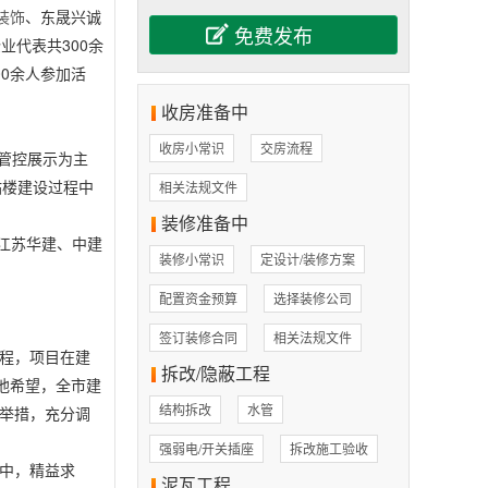
装饰
、东晟兴诚
业代表共300余
00余人参加活
收房准备中
收房小常识
交房流程
管控展示为主
站楼建设过程中
相关法规文件
装修准备中
江苏华建、中建
装修小常识
定设计/装修方案
配置资金预算
选择装修公司
签订装修合同
相关法规文件
程，项目在建
拆改/隐蔽工程
他希望，全市建
结构拆改
水管
举措，充分调
强弱电/开关插座
拆改施工验收
中，精益求
泥瓦工程