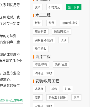
关系到使用寿
瓷砖
石材泥瓦
施工验收
木工工程
无颗粒感。我
个环节一定要
板材
龙骨
顶角/踢脚线
石膏制品
胶黏剂/胶水
单的
方法
测
铝合金/不锈钢
玻璃
有空洞声，后
施工验收
漏刷或厚度不
油漆工程
角发现了几个小
壁纸/壁布
涂料/油漆
。这些专业
检
油漆施工验收
得
放心
。
安装/收尾工程
户满意的好
工
木地板
地毯
灯具
洁具
龙头五金配件
家电
键步骤与注意事项
安装施工验收