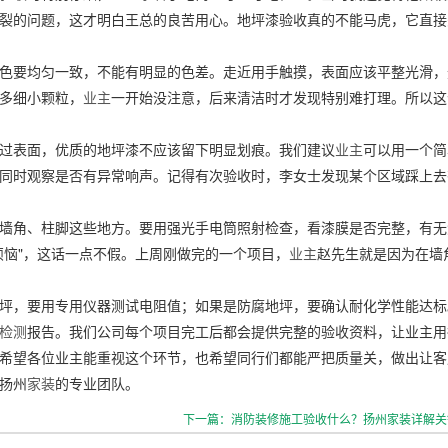
裂的问题，这才明白王总的良苦用心。地坪漆验收真的不能马虎，它直接
色要均匀一致，不能有明显的色差。走近用手触摸，表面应该平整光滑，
多细小颗粒，
业主
一开始没注意，后来清洁时才发现特别难打理。所以这
过表面，优质的地坪漆不应该留下明显划痕。我们建议
业主
可以用一个简
同时观察是否有异常响声。记得有次验收时，李女士发现某个区域踩上去
墙角、柱脚这些地方。要用强光手电筒照射检查，看漆膜是否完整，有无
烦恼"，这话一点不假。上周刚做完的一个项目，
业主
赵先生就是因为在墙
坪，要用专用仪器测试电阻值；如果是防腐地坪，要确认耐化学性能达标
检测
报告。我们公司每个项目完工后都会提供完整的验收资料，让业主用
希望各位业主能重视这个环节，也希望同行们都能严把质量关，做出让客
扬州
家装
的专业团队。
下一篇：消防装修施工验收什么？扬州家装详解关