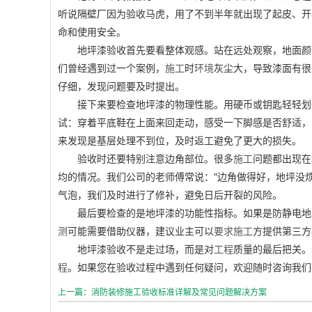
听说隔壁厂因为验收马虎，用了不到半年就出现了起皮、开
命和使用安全。
地坪漆验收首先要看整体观感。站在远处观察，地面颜
们曾经遇到过一个案例，
施工
时
环境
灰尘大，导致漆面有很
仔细，发现问题要及时提出。
接下来要检查地坪漆的物理性能。用硬币或钥匙轻轻划
试：穿着平底鞋在上面来回走动，感受一下脚感是否舒适，
来发现是基层处理不到位，及时返工避免了更大的损失。
验收时还要特别注意边角部位。很多
施工
问题都出现在
均的情况。我们公司的老师傅常说："边角做得好，地坪没
气泡，我们及时进行了修补，避免日后开裂的风险。
最后要检查的是地坪漆的功能性指标。如果是防静电地
测
可能需要借助仪器，建议业主可以
要求
施工
方提供第三方
地坪漆验收不是走过场，而是对
工程
质量的最后把关。
程
。如果您在验收过程中遇到任何疑问，欢迎随时咨询我们
上一篇：消防装修施工验收标准详解及常见问题解决方案