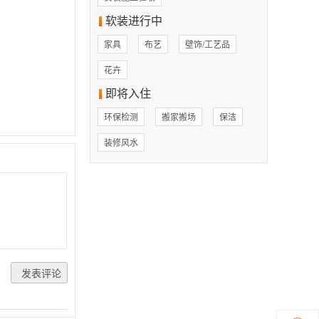
软装进行中
家具
布艺
壁饰/工艺品
花卉
即将入住
环保检测
搬家搬场
保洁
装修风水