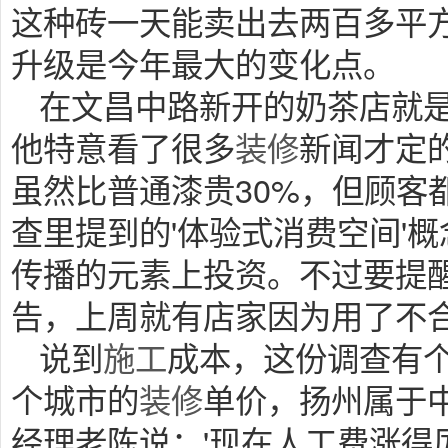
这种砖一天能卖出去两百多平方
升级是今年最大的变化点。
在文昌中路新开的奶茶店就
他特意看了很多
装修
新闻才定
虽然比普通漆贵30%，但顾客
查里提到的'体验式消费空间'
传播的元素上投资。不过要提
告，上周就有店家因为用了不
说到
施工
成本，这份调查有个
个城市的
装修
单价，扬州属于
经理老陈说：'现在人工费涨得厉