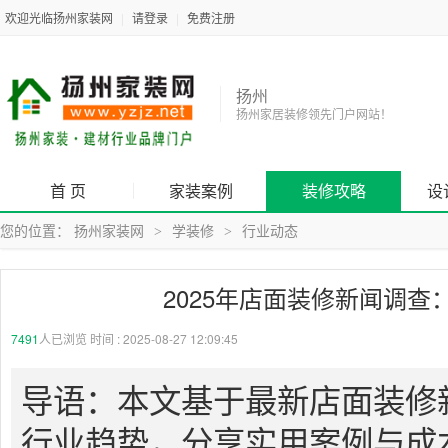
欢迎光临扬州家装网
|
请登录
|
免费注册
扬州
扬州家居装修领先门户网站！
首 页
家装案例
装修攻略
设
您的位置：
扬州家装网
学装修
行业动态
>
>
2025年店面装修新闻调
7491
人已浏览 时间 :
2025-08-27 12:09:45
导语：本文基于最新店面装修新
行业趋势，分享实用案例与成