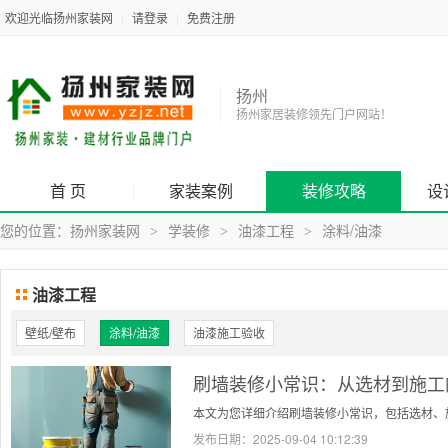
欢迎光临扬州家装网
|
请登录
|
免费注册
扬州
扬州家居装修领先门户网站！
首 页
家装案例
装修攻略
设
您的位置：
扬州家装网
学装修
油漆工程
涂料/油漆
>
>
>
油漆工程
壁纸/壁布
涂料/油漆
油漆施工验收
刷墙装修小常识：从选材到施工
本文为您详细介绍刷墙装修小常识，包括选材、
发布日期：
2025-09-04 10:12:39