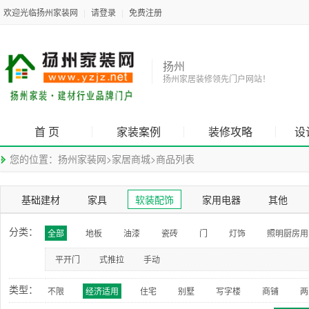
欢迎光临扬州家装网
|
请登录
|
免费注册
扬州
扬州家居装修领先门户网站！
首 页
家装案例
装修攻略
设
您的位置：
扬州家装网
>
家居商城
>
商品列表
基础建材
家具
软装配饰
家用电器
其他
分类：
全部
地板
油漆
瓷砖
门
灯饰
照明厨房用
平开门
式推拉
手动
类型：
不限
经济适用
住宅
别墅
写字楼
商铺
两