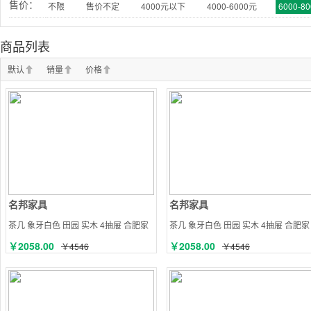
售价：
不限
售价不定
4000元以下
4000-6000元
6000-8
商品列表
默认
销量
价格
名邦家具
名邦家具
茶几 象牙白色 田园 实木 4抽屉 合肥家
茶几 象牙白色 田园 实木 4抽屉 合肥家
具
具
￥2058.00
￥2058.00
￥4546
￥4546