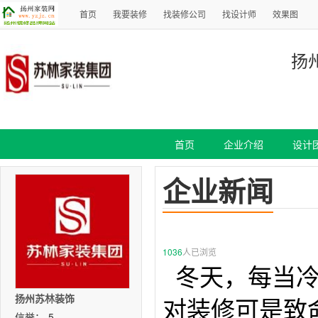
首页
我要装修
找装修公司
找设计师
效果图
扬
首页
企业介绍
设计
企业新闻
1036
人已浏览
冬天，每当冷
扬州苏林装饰
对装修可是致
信誉：-5