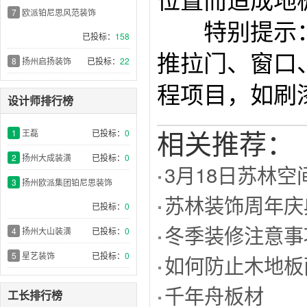
位置而造成地
7
欧派铂尼思风范装饰
特别提示：
已投标：
158
推拉门、窗口
8
扬州启扬装饰
已投标：
22
程项目，如刷
设计师排行榜
相关推荐：
1
王磊
已投标：
0
2
扬州大成装潢
已投标：
0
3月18日苏林
3
扬州欧派集团铂尼思装饰
苏林装饰周年庆
已投标：
0
冬季装修注意事
4
扬州大山装潢
已投标：
0
5
星艺装饰
已投标：
0
如何防止木地板
千年舟板材
工长排行榜