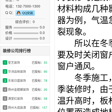
电话：132-7000-1300
材料构成几种
Q Q：
器为例，气温
综合评价：0
服务
0.0
裂现象。
价格
0.0
设计
0.0
所以在冬季
装修公司排行榜
要及时关闭窗
1
星艺装饰
已投标：
55
窗户通风。
2
华浔品味装饰
已投标：
66
冬季施工，
3
东易日盛装饰
已投标：
78
季装修时，由
4
扬州金螳螂装饰
已投标：
26
温升高时，板
5
满堂红装饰
已投标：
58
6
扬州大成装潢
已投标：
157