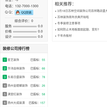
相关推荐：
电话：132-7000-1300
3月18日苏林空间装饰公司百祥路店盛
Q Q：
苏林装饰周年庆典开始啦
综合评价：0
冬季装修注意事项
服务
0.0
如何防止木地板面层起鼓、变形?
价格
0.0
千年舟板材
设计
0.0
装修公司排行榜
1
星艺装饰
已投标：
55
2
华浔品味装饰
已投标：
66
3
东易日盛装饰
已投标：
78
4
扬州金螳螂装饰
已投标：
26
5
满堂红装饰
已投标：
58
6
扬州大成装潢
已投标：
157