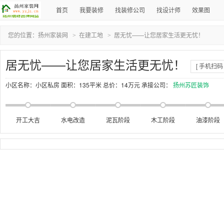
首页
我要装修
找装修公司
找设计师
效果图
您的位置：
扬州家装网
在建工地
居无忧——让您居家生活更无忧！
>
>
居无忧——让您居家生活更无忧！
[ 手机扫码 
小区名称：小区私房
面积：135平米
总价：14万元
承接公司：
扬州苏匠装饰
开工大吉
水电改造
泥瓦阶段
木工阶段
油漆阶段