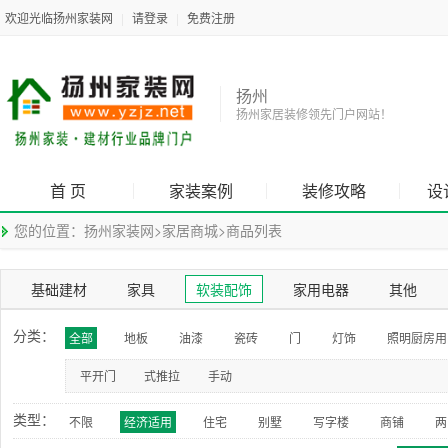
欢迎光临扬州家装网
|
请登录
|
免费注册
扬州
扬州家居装修领先门户网站！
首 页
家装案例
装修攻略
设
您的位置：
扬州家装网
>
家居商城
>
商品列表
基础建材
家具
软装配饰
家用电器
其他
分类：
全部
地板
油漆
瓷砖
门
灯饰
照明厨房用
平开门
式推拉
手动
类型：
不限
经济适用
住宅
别墅
写字楼
商铺
两