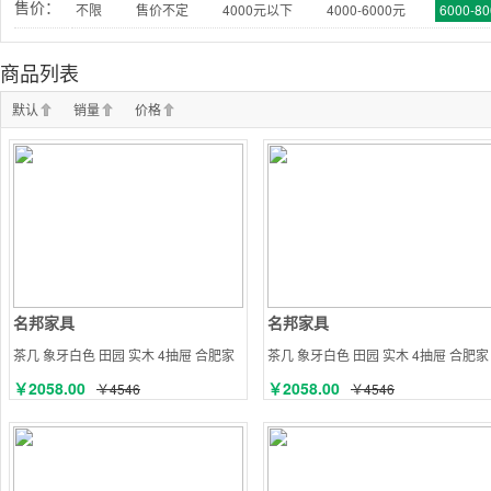
售价：
不限
售价不定
4000元以下
4000-6000元
6000-8
商品列表
默认
销量
价格
名邦家具
名邦家具
茶几 象牙白色 田园 实木 4抽屉 合肥家
茶几 象牙白色 田园 实木 4抽屉 合肥家
具
具
￥2058.00
￥2058.00
￥4546
￥4546