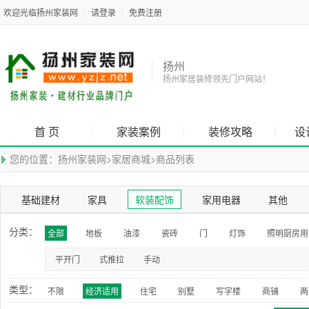
欢迎光临扬州家装网
|
请登录
|
免费注册
扬州
扬州家居装修领先门户网站！
首 页
家装案例
装修攻略
设
您的位置：
扬州家装网
>
家居商城
>
商品列表
基础建材
家具
软装配饰
家用电器
其他
分类：
全部
地板
油漆
瓷砖
门
灯饰
照明厨房用
平开门
式推拉
手动
类型：
不限
经济适用
住宅
别墅
写字楼
商铺
两