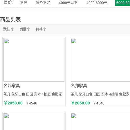
售价：
不限
售价不定
4000元以下
4000-6000元
6000-8
商品列表
默认
销量
价格
名邦家具
名邦家具
茶几 象牙白色 田园 实木 4抽屉 合肥家
茶几 象牙白色 田园 实木 4抽屉 合肥家
具
具
￥2058.00
￥2058.00
￥4546
￥4546