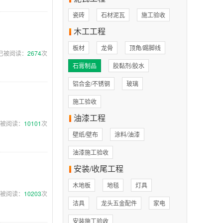
瓷砖
石材泥瓦
施工验收
木工工程
板材
龙骨
顶角/踢脚线
已被阅读：
2674
次
石膏制品
胶黏剂/胶水
铝合金/不锈钢
玻璃
施工验收
油漆工程
被阅读：
10101
次
壁纸/壁布
涂料/油漆
油漆施工验收
安装/收尾工程
。
木地板
地毯
灯具
被阅读：
10203
次
洁具
龙头五金配件
家电
安装施工验收