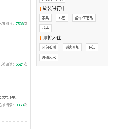
软装进行中
家具
布艺
壁饰/工艺品
已被阅读：
7538
次
花卉
即将入住
环保检测
搬家搬场
保洁
装修风水
已被阅读：
5521
次
想家居环境。
已被阅读：
9863
次