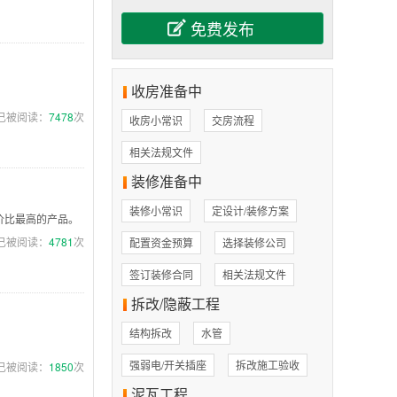
收房准备中
已被阅读：
7478
次
收房小常识
交房流程
相关法规文件
装修准备中
装修小常识
定设计/装修方案
价比最高的产品。
已被阅读：
4781
次
配置资金预算
选择装修公司
签订装修合同
相关法规文件
拆改/隐蔽工程
结构拆改
水管
。
强弱电/开关插座
拆改施工验收
已被阅读：
1850
次
泥瓦工程