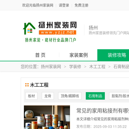
欢迎光临扬州家装网
|
请登录
|
免费注册
扬州
扬州家居装修领先门户网
首 页
家装案例
装修攻略
您的位置：
扬州家装网
学装修
木工工程
石膏制
>
>
>
木工工程
板材
龙骨
顶角/踢脚线
石膏制品
胶黏剂/胶
常见的家用粘接剂有哪
本文详细介绍常见的家用粘接剂种
发布日期：
2025-09-03 11:35:22