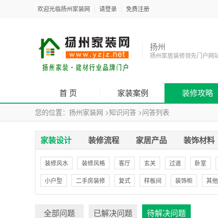
欢迎光临扬州家装网
|
请登录
|
免费注册
扬州
扬州家居装修领先门户网
首 页
家装案例
装修攻略
您的位置：
扬州家装网
>
知识问答
>
问答列表
家装设计
装修流程
家居产品
装饰材料
装修风水
装修风格
客厅
玄关
过道
卧室
小户型
二手房装修
复式
样板间
装饰柜
其他
全部问题
已解决问题
待解决问题