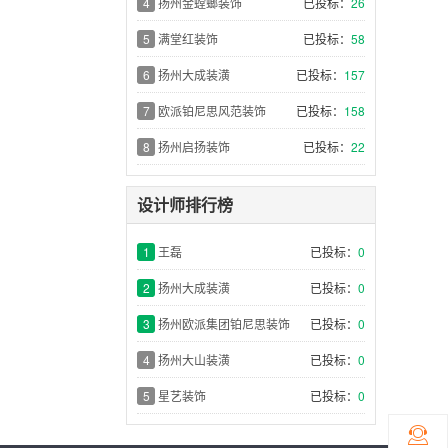
4
扬州金螳螂装饰
已投标：
26
5
满堂红装饰
已投标：
58
6
扬州大成装潢
已投标：
157
7
欧派铂尼思风范装饰
已投标：
158
8
扬州启扬装饰
已投标：
22
设计师排行榜
1
王磊
已投标：
0
2
扬州大成装潢
已投标：
0
3
扬州欧派集团铂尼思装饰
已投标：
0
4
扬州大山装潢
已投标：
0
5
星艺装饰
已投标：
0